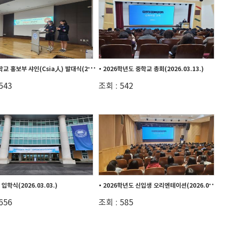
2
026 학교 홍보부 샤인(Csia人) 발대식(202...
2026학년도 중학교 총회(2026.03.13.)
543
조회 : 542
2
026학년도 신입생 오리엔테이션(2026.02.2...
입학식(2026.03.03.)
656
조회 : 585