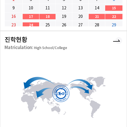
9
10
11
12
13
14
15
16
19
20
17
18
21
22
23
25
26
27
28
29
24
30
31
1
2
3
4
5
진학현황
Matriculation:
High School/College