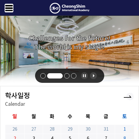
Challenges for the future!
The world is my stage!
학사일정
Calendar
일
월
화
수
목
금
토
26
27
28
29
30
31
1
2
3
4
5
6
7
8