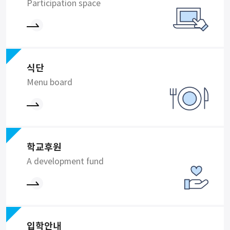
Participation space
식단
Menu board
학교후원
A development fund
입학안내