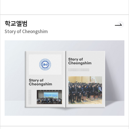
학교앨범
Story of Cheongshim