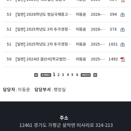
53
[일반] 2026학년도 청심국제중고등학교 예산서 (중.고)
이동윤
2026-01-29
394
52
[일반] 2025학년도 3차 추가경정 예산(중,고)
이동윤
2026-01-29
378
51
[일반] 2025학년도 2차 추가경정 예산(중,고)
이동윤
2025-08-12
1031
50
[일반] 2024년 결산서(학교법인청심학원)
이동윤
2025-05-12
1492
1
2
3
4
5
6
담당자
: 이동윤
담당부서
: 행정실
주소
12461 경기도 가평군 설악면 미사리로 324-213