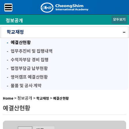
모두보기
정보공개
학교후원
학교운영위원회
학교재정
예결산현황
업무추진비 및 집행내역
수익자부담 경비 집행
법정부담금 납부현황
영어캠프 예결산현황
물품 및 공사 계약
학교평가
방과후학교
공기정화장치점검공개
> 정보공개 >
>
Home
학교재정
예결산현황
예결산현황