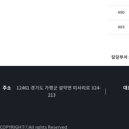
490
489
담당부서
주소
12461 경기도 가평군 설악면 미사리로 324-
대
213
COPYRIGHTⓒAll rights Reserved