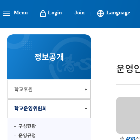
Menu
Login
Join
Language
정보공개
운영
학교후원
학교운영위원회
구성현황
운영규정
총
498
건