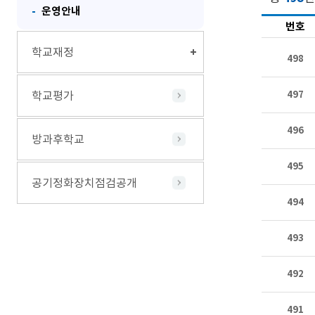
운영안내
번호
학교재정
498
학교평가
497
496
방과후학교
495
공기정화장치점검공개
494
493
492
491