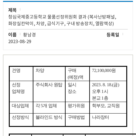
제목
청심국제중고등학교 물품선정위원회 결과 (복사난방패널,
화장실칸막이, 차양, 급식기구, 구내 방송장치, 열람책상)
이름
황남경
등록일
2023-08-29
건명
차양
구매
72,100,000
원
(
예정
)
액
선정
주식회사 원탑
일시
2023. 8. 18.(
금
)
업체명
장소
오후
1
시
본교
1
층
대상업체
각
5
개 업체
평가위원
학부모
,
교직원
선정방식
블라인드 방식
구매방법
나라장터