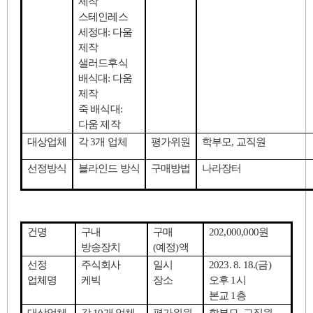
제작
스테인레스
세정대
:
다움
제작
샐러드후식
배식대
:
다움
제작
죽 배식대
:
다움 제작
대상업체
각
3
개 업체
평가위원
학부모
,
교직원
선정방식
블라인드 방식
구매방법
나라장터
건명
구내
구매
202,000,000
원
방송장치
(
예정
)
액
선정
주식회사
일시
2023. 8. 18.(
금
)
업체명
케빅
장소
오후
1
시
본교
1
층