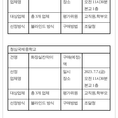
업체명
장소
오전
11
시
30
분
본교
1
층
대상업체
총
3
개 업체
평가위원
교직원
,
학부모
선정방식
블라인드 방식
구매방법
조달청
청심국제중학교
건명
화장실칸막이
구매
(
예정
)
액
선정
일시
2023. 7.7.(
금
)
업체명
장소
오전
11
시
30
분
본교
1
층
대상업체
총
3
개 업체
평가위원
교직원
,
학부모
선정방식
블라인드 방식
구매방법
조달청