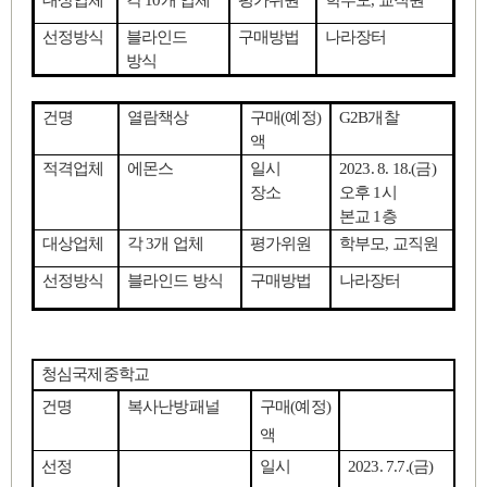
대상업체
각
10
개 업체
평가위원
학부모
,
교직원
선정방식
블라인드
구매방법
나라장터
방식
건명
열람책상
구매
(
예정
)
G2B
개찰
액
적격업체
에몬스
일시
2023. 8. 18.(
금
)
장소
오후
1
시
본교
1
층
대상업체
각
3
개 업체
평가위원
학부모
,
교직원
선정방식
블라인드 방식
구매방법
나라장터
청심국제중학교
건명
복사난방패널
구매
(
예정
)
액
선정
일시
2023. 7.7.(
금
)