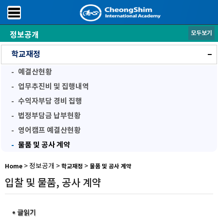
모두보기
정보공개
학교후원
학교운영위원회
학교재정
예결산현황
업무추진비 및 집행내역
수익자부담 경비 집행
법정부담금 납부현황
영어캠프 예결산현황
물품 및 공사 계약
학교평가
방과후학교
공기정화장치점검공개
> 정보공개 >
>
Home
학교재정
물품 및 공사 계약
입찰 및 물품, 공사 계약