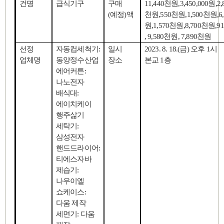
건명
급식기구
구매
11,440
천원
,3,450,000
원
,2
(
예정
)
액
천원
,550
천원
,1,500
천원
,6
원
,1,570
천원
,8,700
천원
,9
, 9,580
천원
, 7,890
천원
선정
자동컵세척기
:
일시
2023. 8. 18.(
금
)
오후
1
시
업체명
동양정수산업
장소
본교
1
층
에어커튼
:
나노전자
배식대
:
에이치케이
행주삶기
세탁기
:
삼성전자
핸드드라이어
:
티에스자바
제습기
:
나우이엘
쇼케이스
:
다움 제작
세면기
:
다움