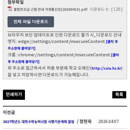
첨부파일
다운로드 수 : [ 120 ]
불법찬조금 근절 안내 가정통신문(20260413).pdf
전체 파일 다운로드
브라우저 보안 업데이트로 인한 다운로드 불가 시, 다운로드 안내
엣지 : edge://settings/content/insecureContent
[클릭 후
주소창에 붙여넣기]
크롬 : chrome://settings/content/insecureContent
[클릭
후 주소창에 붙여넣기]
위 주소로 접근하셔서 허용 부분에 학교 도메인(
)
http://csia.hs.kr
을 넣고 저장하시면 다운로드가 가능해집니다.
인쇄하기
목록
이전글
/ 정현욱
2026.04.07
2027학년도 대학수학능력시험 시행기본계획 알림