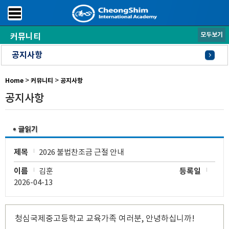
모두보기
커뮤니티
공지사항
학사일정
S.O.C.
P.O.C.
채용
>
>
Home
커뮤니티
공지사항
공지사항
제목
2026 불법찬조금 근절 안내
이름
김훈
등록일
2026-04-13
청심국제중고등학교 교육가족 여러분, 안녕하십니까!