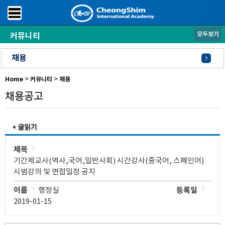
모두보기
커뮤니티
공지사항
학사일정
S.O.C.
P.O.C.
채용
>
>
Home
커뮤니티
채용
채용공고
제목
기간제교사(역사,국어,일반사회) 시간강사(중국어, 스페인어)
시범강의 및 면접일정 공지
이름
행정실
등록일
2019-01-15