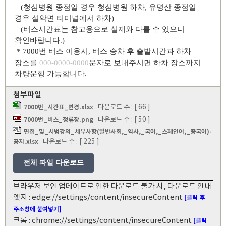
(청심병원 종점일 경우 청심병원 하차, 유명산 종점일
경우 설악면 터미널에서 하차)
(버스시간표는 참고용으로 실제와 다를 수 있으니
확인바랍니다.)
* 7000번 버스 이용시, 버스 승차 후 출발시간과 하차
장소를
000-0000-0000
문자로 보내주시면 하차 장소까지
차량운행 가능합니다.
첨부파일
다운로드 수 : [ 66 ]
7000번_시간표_변경.xlsx
다운로드 수 : [ 50 ]
7000번_버스_정류장.png
면접_및_시범강의_세부사항(일반사회,_역사,_국어,_스페인어,_중국어)-
다운로드 수 : [ 225 ]
공지.xlsx
전체 파일 다운로드
브라우저 보안 업데이트로 인한 다운로드 불가 시, 다운로드 안내
엣지 : edge://settings/content/insecureContent
[클릭 후
주소창에 붙여넣기]
크롬 : chrome://settings/content/insecureContent
[클릭